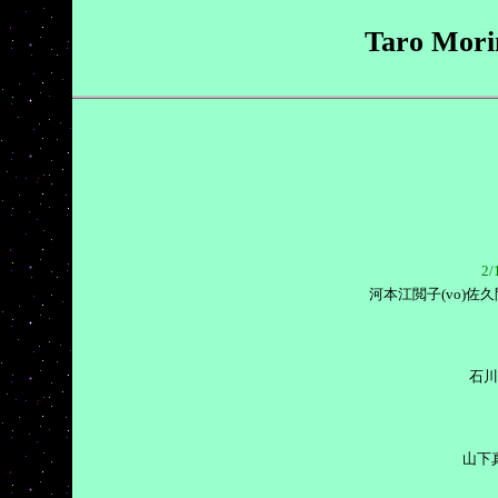
Taro Mori
2
河本江閲子(vo)佐久間
石川
山下真