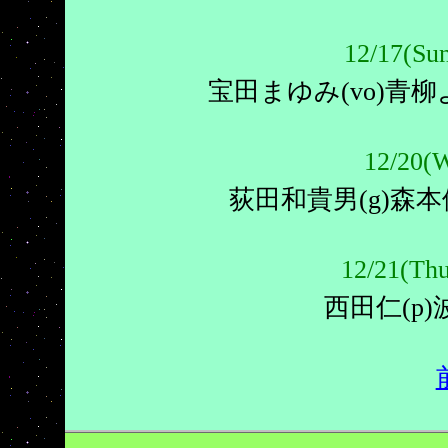
12/17
宝田まゆみ(vo)青柳よ
12/20
荻田和貴男(g)森本優
12/21
西田仁(p)